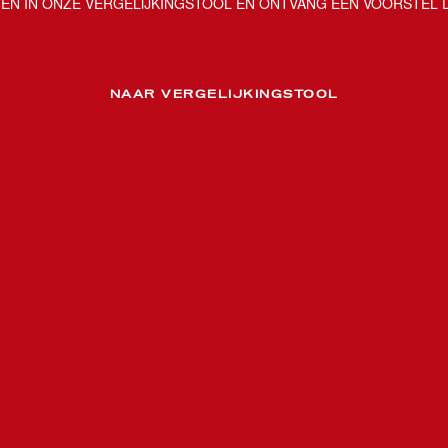
N IN ONZE VERGELIJKINGSTOOL EN ONTVANG EEN VOORSTEL D
NAAR VERGELIJKINGSTOOL